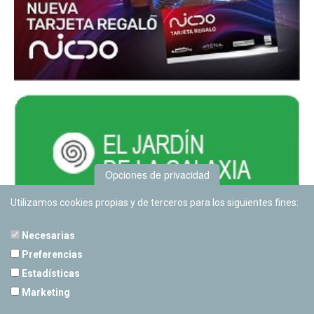
Opciones de privacidad
Utilizamos cookies propias y de terceros para los siguientes fines:
Necesarias
Preferencias
Estadísticas
PLANETARIO DE PAMPLONA
Marketing
Calle Sancho RamÃ­rez, s/n
31008 Pamplona, Navarra