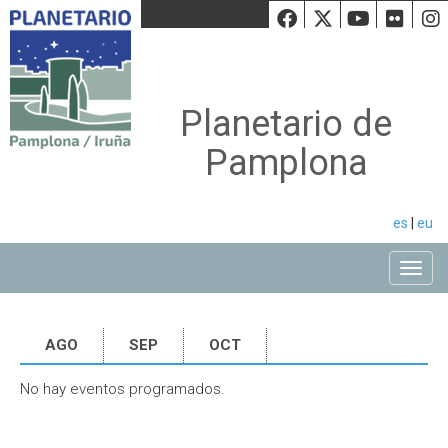
Facebook
Twiiter
Youtu
Fli
Planetario de
Pamplona
es
|
eu
Toggle
AGO
SEP
OCT
No hay eventos programados.