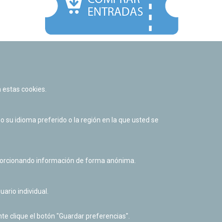
Facebook
Twitter
Youtube
Flickr
Instagr
 estas cookies.
Política de privacidad y Aviso legal
Política de cookies
su idioma preferido o la región en la que usted se
Derecho de acceso a información pública
Accesibilidad
oporcionando información de forma anónima.
uario individual.
te clique el botón "Guardar preferencias".