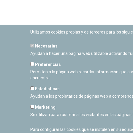
Utilizamos cookies propias y de terceros para los siguie
Necesarias
PLANETARIO DE PAMPLONA
Ayudan a hacer una página web utilizable activando f
Calle Sancho RamÃ­rez, s/n
31008 Pamplona, Navarra
Preferencias
Cerrado Temporalmente
Permiten a la página web recordar información que camb
encuentra.
Estadísticas
Ayudan a los propietarios de páginas web a comprende
Marketing
Se utilizan para rastrear a los visitantes en las páginas
Para configurar las cookies que se instalen en su equi