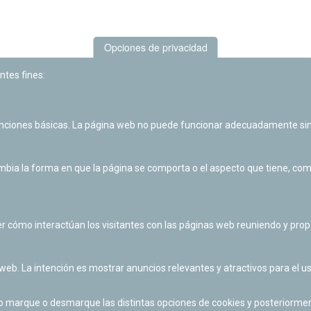
Opciones de privacidad
ntes fines:
unciones básicas. La página web no puede funcionar adecuadamente sin
Las actividades de divulgación y educación científica de Planetario
de Pamplona cuentan con el impulso de la Fundación "la Caixa".
ia la forma en que la página se comporta o el aspecto que tiene, como 
r cómo interactúan los visitantes con las páginas web reuniendo y pr
 web. La intención es mostrar anuncios relevantes y atractivos para el us
po marque o desmarque las distintas opciones de cookies y posteriormen