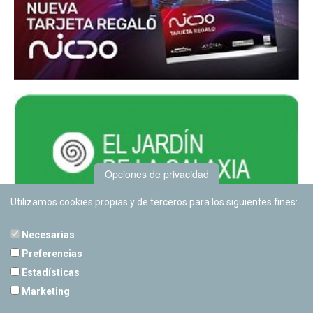
Opciones de privacidad
Utilizamos cookies propias y de terceros para los siguientes fines:
Necesarias
Preferencias
Estadísticas
PLANETARIO DE PAMPLONA
Marketing
Calle Sancho RamÃ­rez, s/n
31008 Pamplona, Navarra