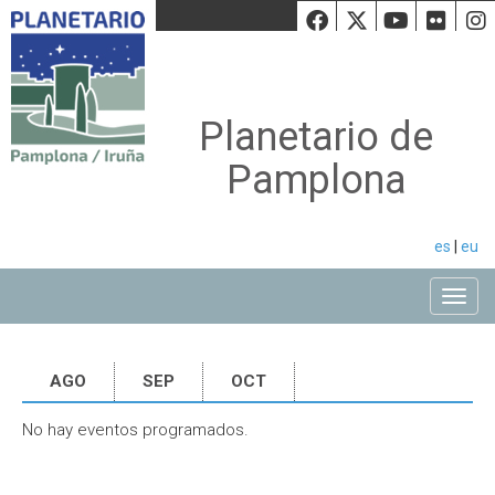
Facebook
Twiiter
Youtu
Fli
Planetario de
Pamplona
es
|
eu
Toggle
AGO
SEP
OCT
No hay eventos programados.