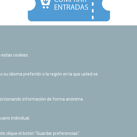
Facebook
Twitter
Youtube
Flickr
Instagr
 estas cookies.
Política de privacidad y Aviso legal
Política de cookies
su idioma preferido o la región en la que usted se
Derecho de acceso a información pública
Accesibilidad
oporcionando información de forma anónima.
uario individual.
te clique el botón "Guardar preferencias".