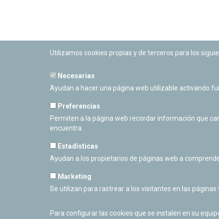
Utilizamos cookies propias y de terceros para los siguie
Necesarias
PLANETARIO DE PAMPLONA
Ayudan a hacer una página web utilizable activando f
Calle Sancho RamÃ­rez, s/n
31008 Pamplona, Navarra
Preferencias
Cerrado Temporalmente
Permiten a la página web recordar información que camb
encuentra.
Estadísticas
Ayudan a los propietarios de páginas web a comprende
Marketing
Se utilizan para rastrear a los visitantes en las páginas
Para configurar las cookies que se instalen en su equi