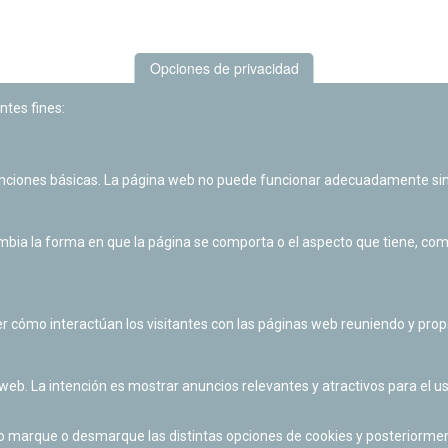
Opciones de privacidad
ntes fines:
unciones básicas. La página web no puede funcionar adecuadamente sin
Las actividades de divulgación y educación científica de Planetario
de Pamplona cuentan con el impulso de la Fundación "la Caixa".
ia la forma en que la página se comporta o el aspecto que tiene, como 
r cómo interactúan los visitantes con las páginas web reuniendo y pr
 web. La intención es mostrar anuncios relevantes y atractivos para el us
po marque o desmarque las distintas opciones de cookies y posteriormen