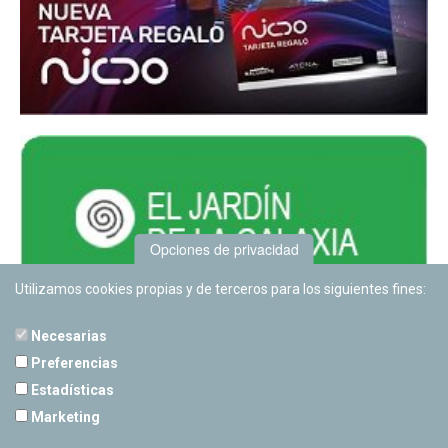
Opciones de privacidad
Utilizamos cookies propias y de terceros para los siguientes fines:
Necesarias
Preferencias
Estadísticas
PLANETARIO DE PAMPLONA
Marketing
Calle Sancho RamÃ­rez, s/n
31008 Pamplona, Navarra