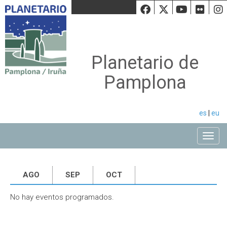
Facebook
Twiiter
Youtu
Fli
Planetario de
Pamplona
es
|
eu
Toggle
AGO
SEP
OCT
No hay eventos programados.