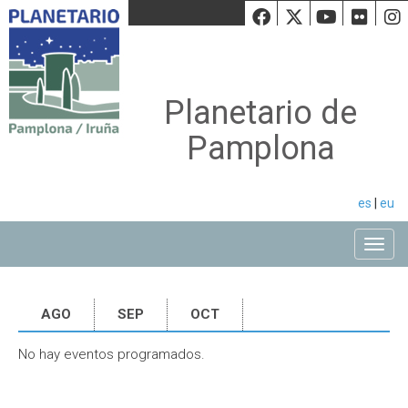
Facebook
Twiiter
Youtu
Fli
Planetario de
Pamplona
es
|
eu
Toggle
AGO
SEP
OCT
No hay eventos programados.