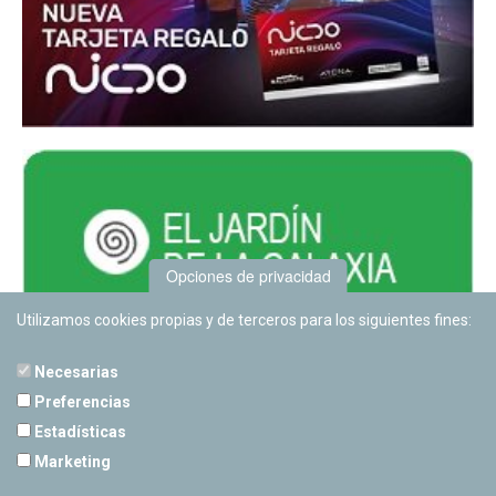
Opciones de privacidad
Utilizamos cookies propias y de terceros para los siguientes fines:
Necesarias
Preferencias
Estadísticas
PLANETARIO DE PAMPLONA
Marketing
Calle Sancho RamÃ­rez, s/n
31008 Pamplona, Navarra