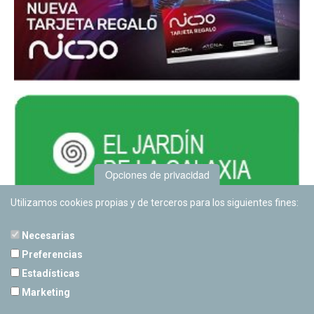
Opciones de privacidad
Utilizamos cookies propias y de terceros para los siguientes fines:
Necesarias
Preferencias
Estadísticas
PLANETARIO DE PAMPLONA
Marketing
Calle Sancho RamÃ­rez, s/n
31008 Pamplona, Navarra