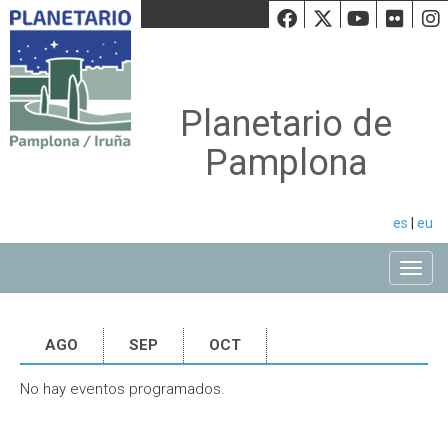
Facebook
Twiiter
Youtu
Fli
Planetario de
Pamplona
es
|
eu
Toggle
AGO
SEP
OCT
No hay eventos programados.