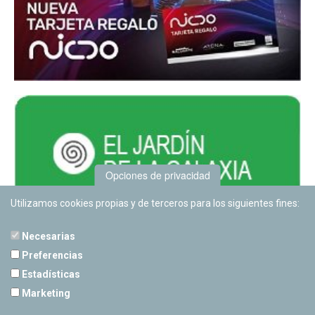
Opciones de privacidad
Utilizamos cookies propias y de terceros para los siguientes fines:
Necesarias
Preferencias
Estadísticas
PLANETARIO DE PAMPLONA
Marketing
Calle Sancho RamÃ­rez, s/n
31008 Pamplona, Navarra