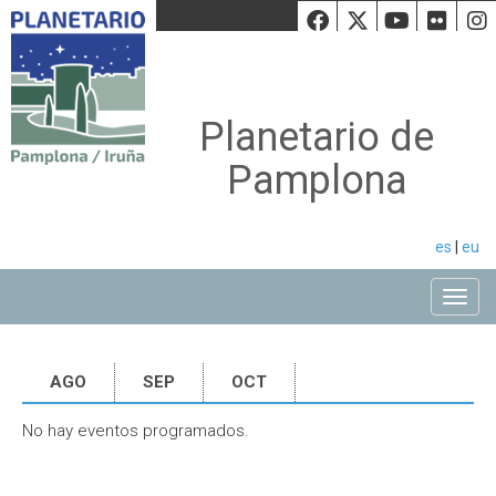
Facebook
Twiiter
Youtu
Fli
Planetario de
Pamplona
es
|
eu
Toggle
AGO
SEP
OCT
No hay eventos programados.