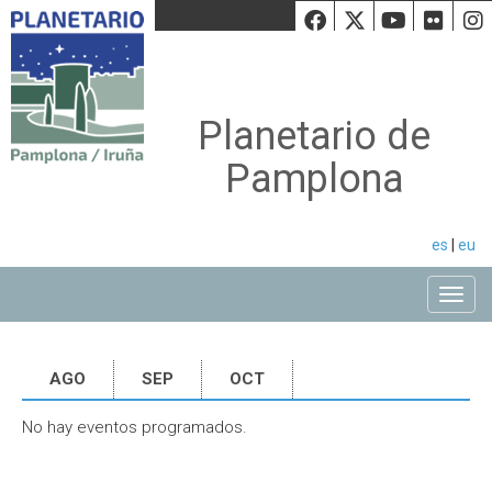
Facebook
Twiiter
Youtu
Fli
Planetario de
Pamplona
es
|
eu
Toggle
AGO
SEP
OCT
No hay eventos programados.