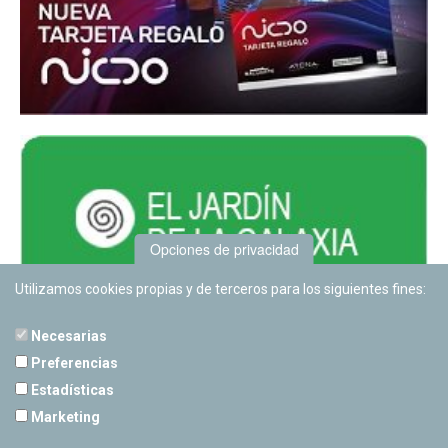
Opciones de privacidad
Utilizamos cookies propias y de terceros para los siguientes fines:
Necesarias
Preferencias
Estadísticas
PLANETARIO DE PAMPLONA
Marketing
Calle Sancho RamÃ­rez, s/n
31008 Pamplona, Navarra