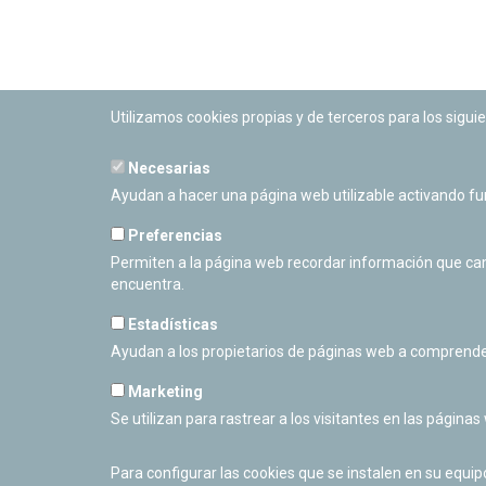
Utilizamos cookies propias y de terceros para los siguie
Necesarias
PLANETARIO DE PAMPLONA
Ayudan a hacer una página web utilizable activando f
Calle Sancho RamÃ­rez, s/n
31008 Pamplona, Navarra
Preferencias
Cerrado Temporalmente
Permiten a la página web recordar información que camb
encuentra.
Estadísticas
Ayudan a los propietarios de páginas web a comprende
Marketing
Se utilizan para rastrear a los visitantes en las páginas
Para configurar las cookies que se instalen en su equi