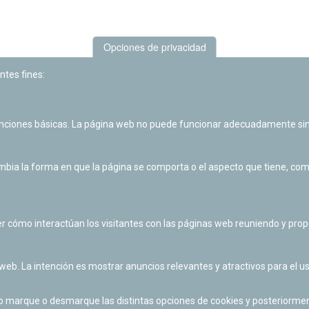
Opciones de privacidad
ntes fines:
unciones básicas. La página web no puede funcionar adecuadamente sin
Las actividades de divulgación y educación científica de Planetario
de Pamplona cuentan con el impulso de la Fundación "la Caixa".
ia la forma en que la página se comporta o el aspecto que tiene, como 
r cómo interactúan los visitantes con las páginas web reuniendo y pr
 web. La intención es mostrar anuncios relevantes y atractivos para el us
po marque o desmarque las distintas opciones de cookies y posteriormen