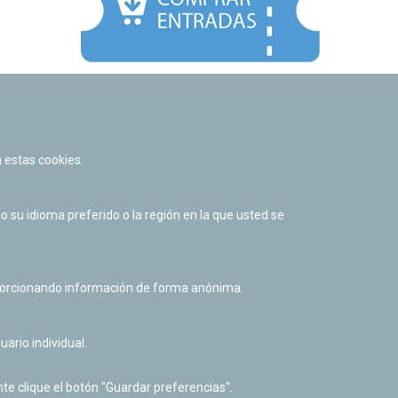
Facebook
Twitter
Youtube
Flickr
Instagr
 estas cookies.
Política de privacidad y Aviso legal
Política de cookies
su idioma preferido o la región en la que usted se
Derecho de acceso a información pública
Accesibilidad
oporcionando información de forma anónima.
uario individual.
te clique el botón "Guardar preferencias".