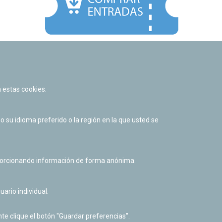
Facebook
Twitter
Youtube
Flickr
Instagr
 estas cookies.
Política de privacidad y Aviso legal
Política de cookies
su idioma preferido o la región en la que usted se
Derecho de acceso a información pública
Accesibilidad
oporcionando información de forma anónima.
uario individual.
te clique el botón "Guardar preferencias".