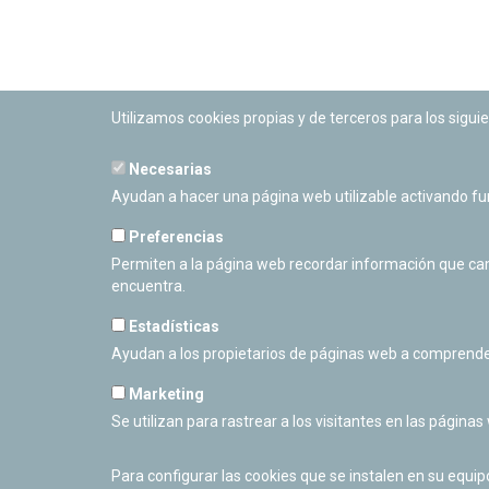
Utilizamos cookies propias y de terceros para los siguie
Necesarias
PLANETARIO DE PAMPLONA
Ayudan a hacer una página web utilizable activando f
Calle Sancho RamÃ­rez, s/n
31008 Pamplona, Navarra
Preferencias
Cerrado Temporalmente
Permiten a la página web recordar información que camb
encuentra.
Estadísticas
Ayudan a los propietarios de páginas web a comprende
Marketing
Se utilizan para rastrear a los visitantes en las páginas
Para configurar las cookies que se instalen en su equi