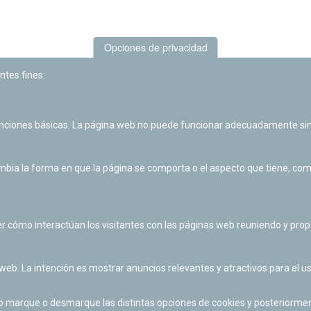
Opciones de privacidad
ntes fines:
unciones básicas. La página web no puede funcionar adecuadamente sin
Las actividades de divulgación y educación científica de Planetario
de Pamplona cuentan con el impulso de la Fundación "la Caixa".
ia la forma en que la página se comporta o el aspecto que tiene, como 
r cómo interactúan los visitantes con las páginas web reuniendo y pr
 web. La intención es mostrar anuncios relevantes y atractivos para el us
po marque o desmarque las distintas opciones de cookies y posteriormen