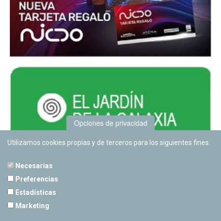
Opciones de privacidad
Utilizamos cookies propias y de terceros para los siguientes fines:
Necesarias
Preferencias
Estadísticas
PLANETARIO DE PAMPLONA
Marketing
Calle Sancho RamÃ­rez, s/n
31008 Pamplona, Navarra