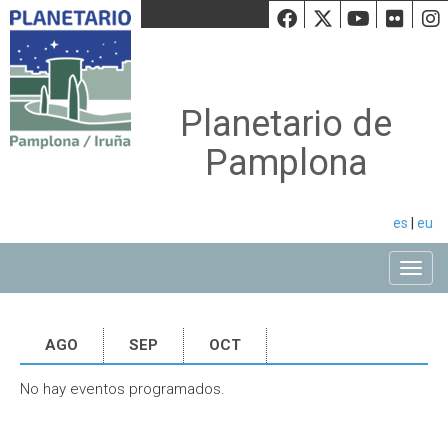
Facebook
Twiiter
Youtu
Fli
Planetario de
Pamplona
es
|
eu
Toggle
AGO
SEP
OCT
No hay eventos programados.