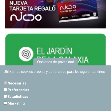
Opciones de privacidad
Utilizamos cookies propias y de terceros para los siguientes fines:
Necesarias
Preferencias
Estadísticas
PLANETARIO DE PAMPLONA
Marketing
Calle Sancho RamÃ­rez, s/n
31008 Pamplona, Navarra