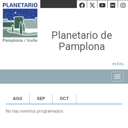
Facebook
Twiiter
Youtu
Fli
Planetario de
Pamplona
es
|
eu
Toggle
AGO
SEP
OCT
No hay eventos programados.