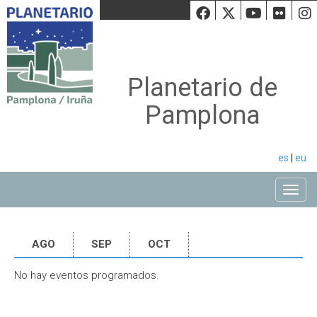
Facebook
Twiiter
Youtu
Fli
Planetario de
Pamplona
es
|
eu
Toggle
AGO
SEP
OCT
No hay eventos programados.