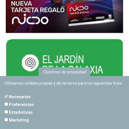
Opciones de privacidad
Utilizamos cookies propias y de terceros para los siguientes fines:
Necesarias
Preferencias
Estadísticas
PLANETARIO DE PAMPLONA
Marketing
Calle Sancho RamÃ­rez, s/n
31008 Pamplona, Navarra