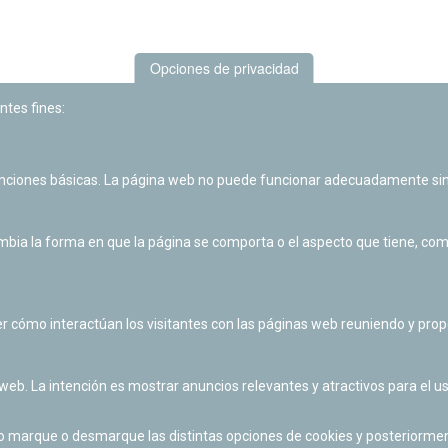
Opciones de privacidad
ntes fines:
unciones básicas. La página web no puede funcionar adecuadamente sin
Las actividades de divulgación y educación científica de Planetario
de Pamplona cuentan con el impulso de la Fundación "la Caixa".
ia la forma en que la página se comporta o el aspecto que tiene, como 
r cómo interactúan los visitantes con las páginas web reuniendo y pr
 web. La intención es mostrar anuncios relevantes y atractivos para el us
po marque o desmarque las distintas opciones de cookies y posteriormen