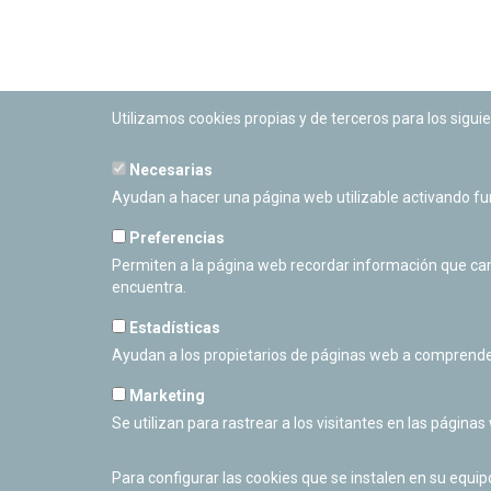
Utilizamos cookies propias y de terceros para los siguie
Necesarias
PLANETARIO DE PAMPLONA
Ayudan a hacer una página web utilizable activando f
Calle Sancho RamÃ­rez, s/n
31008 Pamplona, Navarra
Preferencias
Cerrado Temporalmente
Permiten a la página web recordar información que camb
encuentra.
Estadísticas
Ayudan a los propietarios de páginas web a comprende
Marketing
Se utilizan para rastrear a los visitantes en las páginas
Para configurar las cookies que se instalen en su equi