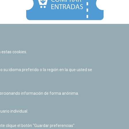
Facebook
Twitter
Youtube
Flickr
Instagr
 estas cookies.
Política de privacidad y Aviso legal
Política de cookies
su idioma preferido o la región en la que usted se
Derecho de acceso a información pública
Accesibilidad
oporcionando información de forma anónima.
uario individual.
te clique el botón "Guardar preferencias".