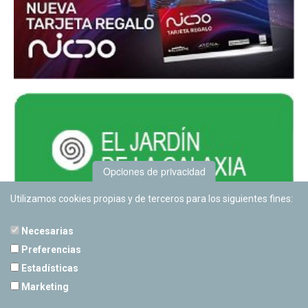
Opciones de privacidad
Utilizamos cookies propias y de terceros para los siguientes fines:
Necesarias
Preferencias
Estadísticas
PLANETARIO DE PAMPLONA
Marketing
Calle Sancho RamÃ­rez, s/n
31008 Pamplona, Navarra