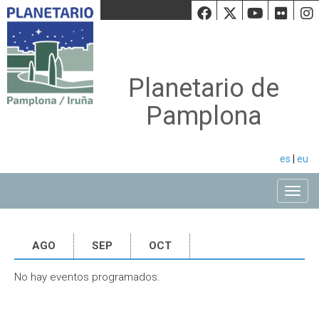
Facebook
Twiiter
Youtu
Fli
Planetario de
Pamplona
es
|
eu
Toggle
AGO
SEP
OCT
No hay eventos programados.