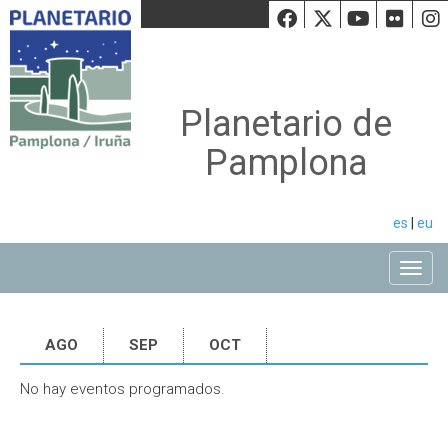
Facebook
Twiiter
Youtu
Fli
Planetario de
Pamplona
es
|
eu
Toggle
AGO
SEP
OCT
No hay eventos programados.