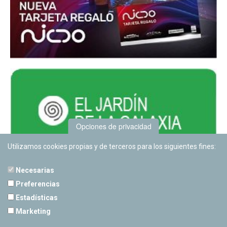
Opciones de privacidad
Utilizamos cookies propias y de terceros para los siguientes fines:
Necesarias
Preferencias
Estadísticas
PLANETARIO DE PAMPLONA
Marketing
Calle Sancho RamÃ­rez, s/n
31008 Pamplona, Navarra