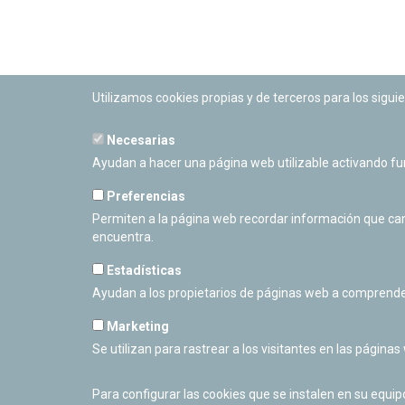
Utilizamos cookies propias y de terceros para los siguie
Necesarias
PLANETARIO DE PAMPLONA
Ayudan a hacer una página web utilizable activando f
Calle Sancho RamÃ­rez, s/n
31008 Pamplona, Navarra
Preferencias
Cerrado Temporalmente
Permiten a la página web recordar información que camb
encuentra.
Estadísticas
Ayudan a los propietarios de páginas web a comprende
Marketing
Se utilizan para rastrear a los visitantes en las páginas
Para configurar las cookies que se instalen en su equi