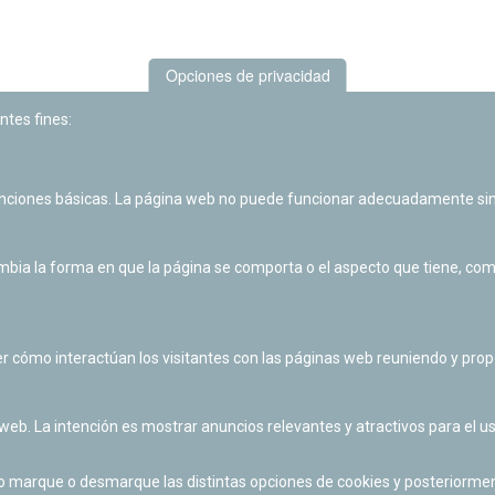
Opciones de privacidad
ntes fines:
unciones básicas. La página web no puede funcionar adecuadamente sin
Las actividades de divulgación y educación científica de Planetario
de Pamplona cuentan con el impulso de la Fundación "la Caixa".
ia la forma en que la página se comporta o el aspecto que tiene, como 
r cómo interactúan los visitantes con las páginas web reuniendo y pr
 web. La intención es mostrar anuncios relevantes y atractivos para el us
po marque o desmarque las distintas opciones de cookies y posteriormen