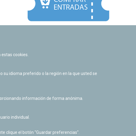
Facebook
Twitter
Youtube
Flickr
Instagr
 estas cookies.
Política de privacidad y Aviso legal
Política de cookies
su idioma preferido o la región en la que usted se
Derecho de acceso a información pública
Accesibilidad
oporcionando información de forma anónima.
uario individual.
te clique el botón "Guardar preferencias".