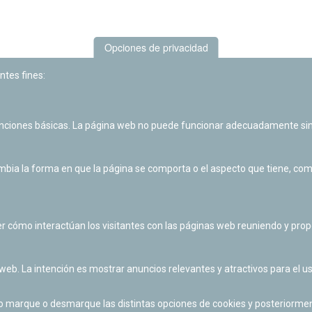
Opciones de privacidad
ntes fines:
unciones básicas. La página web no puede funcionar adecuadamente sin
Las actividades de divulgación y educación científica de Planetario
de Pamplona cuentan con el impulso de la Fundación "la Caixa".
ia la forma en que la página se comporta o el aspecto que tiene, como 
r cómo interactúan los visitantes con las páginas web reuniendo y pr
 web. La intención es mostrar anuncios relevantes y atractivos para el us
po marque o desmarque las distintas opciones de cookies y posteriormen