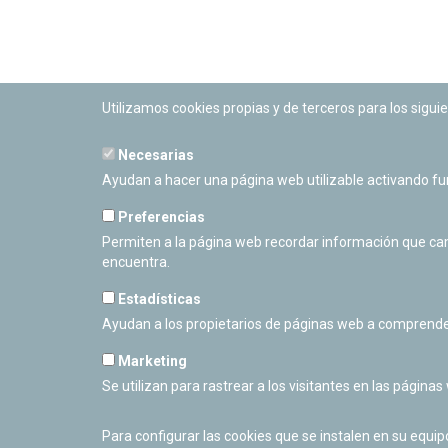
Utilizamos cookies propias y de terceros para los siguie
Necesarias
PLANETARIO DE PAMPLONA
Ayudan a hacer una página web utilizable activando f
Calle Sancho RamÃ­rez, s/n
31008 Pamplona, Navarra
Preferencias
Cerrado Temporalmente
Permiten a la página web recordar información que camb
encuentra.
Estadísticas
Ayudan a los propietarios de páginas web a comprende
Marketing
Se utilizan para rastrear a los visitantes en las páginas
Para configurar las cookies que se instalen en su equi