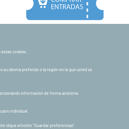
Facebook
Twitter
Youtube
Flickr
Instagr
 estas cookies.
Política de privacidad y Aviso legal
Política de cookies
su idioma preferido o la región en la que usted se
Derecho de acceso a información pública
Accesibilidad
oporcionando información de forma anónima.
uario individual.
te clique el botón "Guardar preferencias".