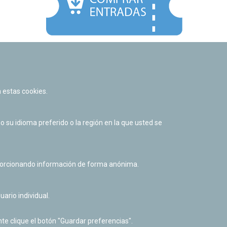
Facebook
Twitter
Youtube
Flickr
Instagr
 estas cookies.
Política de privacidad y Aviso legal
Política de cookies
su idioma preferido o la región en la que usted se
Derecho de acceso a información pública
Accesibilidad
oporcionando información de forma anónima.
uario individual.
te clique el botón "Guardar preferencias".