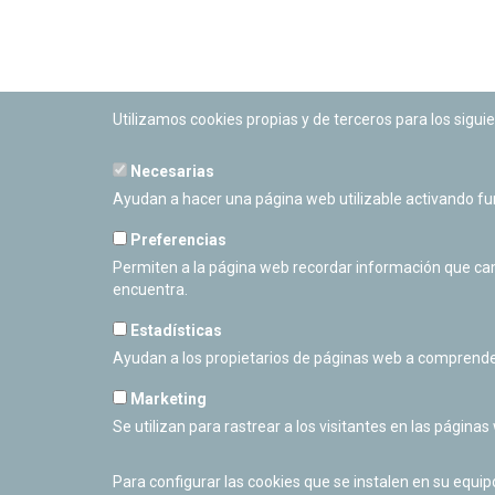
Utilizamos cookies propias y de terceros para los siguie
Necesarias
PLANETARIO DE PAMPLONA
Ayudan a hacer una página web utilizable activando f
Calle Sancho RamÃ­rez, s/n
31008 Pamplona, Navarra
Preferencias
Cerrado Temporalmente
Permiten a la página web recordar información que camb
encuentra.
Estadísticas
Ayudan a los propietarios de páginas web a comprende
Marketing
Se utilizan para rastrear a los visitantes en las páginas
Para configurar las cookies que se instalen en su equi