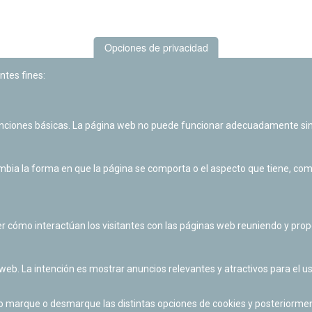
Opciones de privacidad
ntes fines:
unciones básicas. La página web no puede funcionar adecuadamente sin
Las actividades de divulgación y educación científica de Planetario
de Pamplona cuentan con el impulso de la Fundación "la Caixa".
ia la forma en que la página se comporta o el aspecto que tiene, como 
r cómo interactúan los visitantes con las páginas web reuniendo y pr
 web. La intención es mostrar anuncios relevantes y atractivos para el us
po marque o desmarque las distintas opciones de cookies y posteriormen