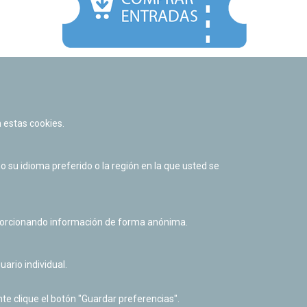
Facebook
Twitter
Youtube
Flickr
Instagr
 estas cookies.
Política de privacidad y Aviso legal
Política de cookies
su idioma preferido o la región en la que usted se
Derecho de acceso a información pública
Accesibilidad
oporcionando información de forma anónima.
uario individual.
te clique el botón "Guardar preferencias".