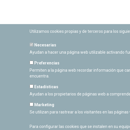
Utilizamos cookies propias y de terceros para los siguie
Necesarias
PLANETARIO DE PAMPLONA
Ayudan a hacer una página web utilizable activando f
Calle Sancho RamÃ­rez, s/n
31008 Pamplona, Navarra
Preferencias
Cerrado Temporalmente
Permiten a la página web recordar información que camb
encuentra.
Estadísticas
Ayudan a los propietarios de páginas web a comprende
Marketing
Se utilizan para rastrear a los visitantes en las páginas
Para configurar las cookies que se instalen en su equi