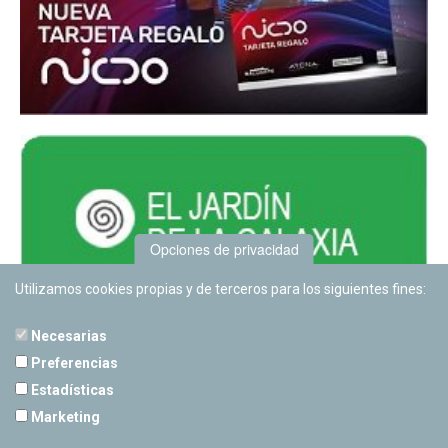
Opciones de privacidad
Utilizamos cookies propias y de terceros para los siguientes fines:
Necesarias
Preferencias
Estadísticas
PLANETARIO DE PAMPLONA
Marketing
Calle Sancho RamÃ­rez, s/n
31008 Pamplona, Navarra