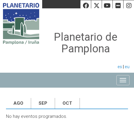
Facebook
Twiiter
Youtu
Fli
Planetario de
Pamplona
es
|
eu
Toggle
AGO
SEP
OCT
No hay eventos programados.