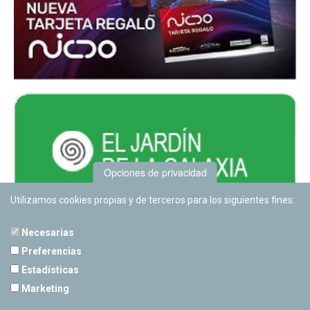
Opciones de privacidad
Utilizamos cookies propias y de terceros para los siguientes fines:
Necesarias
Preferencias
Estadísticas
PLANETARIO DE PAMPLONA
Marketing
Calle Sancho RamÃ­rez, s/n
31008 Pamplona, Navarra