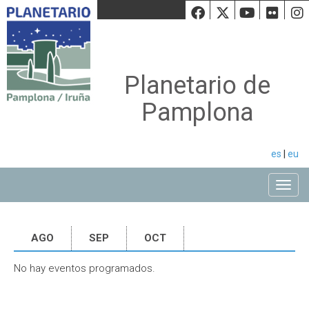
Facebook
Twiiter
Youtu
Fli
Planetario de
Pamplona
es
|
eu
Toggle
AGO
SEP
OCT
No hay eventos programados.