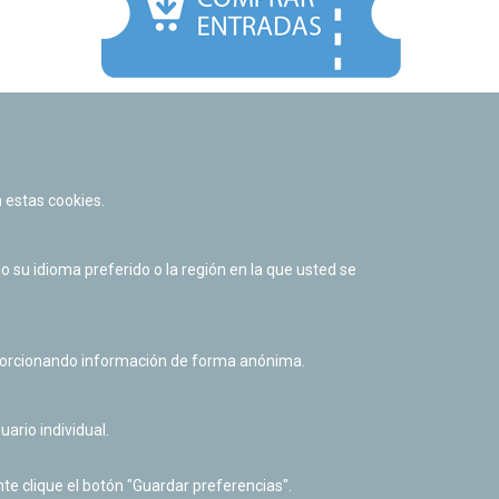
Facebook
Twitter
Youtube
Flickr
Instagr
 estas cookies.
Política de privacidad y Aviso legal
Política de cookies
su idioma preferido o la región en la que usted se
Derecho de acceso a información pública
Accesibilidad
oporcionando información de forma anónima.
uario individual.
te clique el botón "Guardar preferencias".