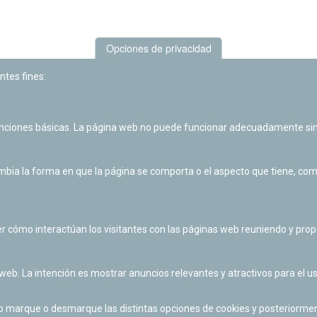
Opciones de privacidad
ntes fines:
unciones básicas. La página web no puede funcionar adecuadamente sin
Las actividades de divulgación y educación científica de Planetario
de Pamplona cuentan con el impulso de la Fundación "la Caixa".
ia la forma en que la página se comporta o el aspecto que tiene, como 
r cómo interactúan los visitantes con las páginas web reuniendo y pr
 web. La intención es mostrar anuncios relevantes y atractivos para el us
po marque o desmarque las distintas opciones de cookies y posteriormen