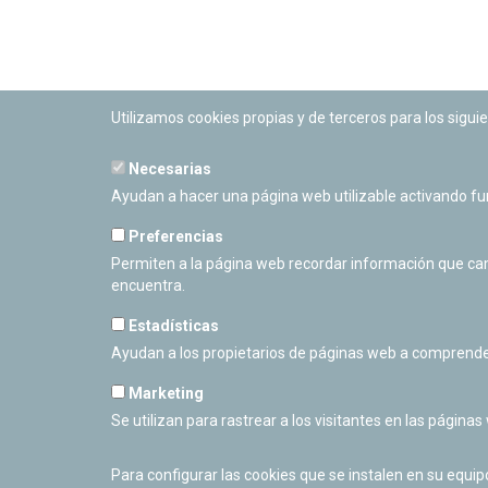
Utilizamos cookies propias y de terceros para los siguie
Necesarias
PLANETARIO DE PAMPLONA
Ayudan a hacer una página web utilizable activando f
Calle Sancho RamÃ­rez, s/n
31008 Pamplona, Navarra
Preferencias
Cerrado Temporalmente
Permiten a la página web recordar información que camb
encuentra.
Estadísticas
Ayudan a los propietarios de páginas web a comprende
Marketing
Se utilizan para rastrear a los visitantes en las páginas
Para configurar las cookies que se instalen en su equi