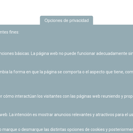
Opciones de privacidad
ntes fines:
unciones básicas. La página web no puede funcionar adecuadamente sin
Las actividades de divulgación y educación científica de Planetario
de Pamplona cuentan con el impulso de la Fundación "la Caixa".
ia la forma en que la página se comporta o el aspecto que tiene, como 
r cómo interactúan los visitantes con las páginas web reuniendo y pr
 web. La intención es mostrar anuncios relevantes y atractivos para el us
po marque o desmarque las distintas opciones de cookies y posteriormen