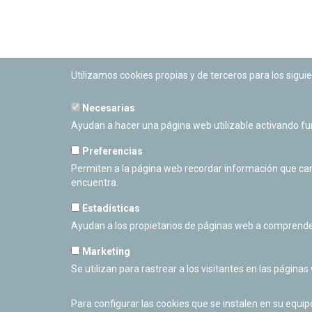
Utilizamos cookies propias y de terceros para los siguie
Necesarias
PLANETARIO DE PAMPLONA
Ayudan a hacer una página web utilizable activando f
Calle Sancho RamÃ­rez, s/n
31008 Pamplona, Navarra
Preferencias
Cerrado Temporalmente
Permiten a la página web recordar información que camb
encuentra.
Estadísticas
Ayudan a los propietarios de páginas web a comprende
Marketing
Se utilizan para rastrear a los visitantes en las páginas
Para configurar las cookies que se instalen en su equi