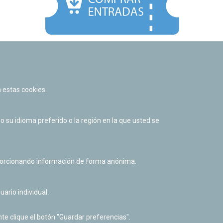
Facebook
Twitter
Youtube
Flickr
Instagr
 estas cookies.
Política de privacidad y Aviso legal
Política de cookies
su idioma preferido o la región en la que usted se
Derecho de acceso a información pública
Accesibilidad
oporcionando información de forma anónima.
uario individual.
te clique el botón "Guardar preferencias".