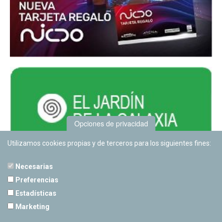
Opciones de privacidad
Utilizamos cookies propias y de terceros para los siguientes fines:
Necesarias
Preferencias
Estadísticas
PLANETARIO DE PAMPLONA
Marketing
Calle Sancho RamÃ­rez, s/n
31008 Pamplona, Navarra