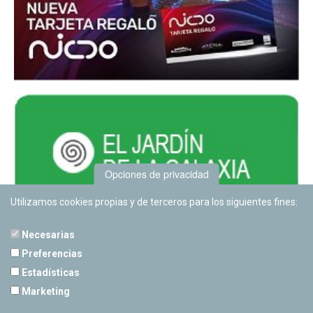
Opciones de privacidad
Utilizamos cookies propias y de terceros para los siguientes fines:
Necesarias
Preferencias
Estadísticas
PLANETARIO DE PAMPLONA
Marketing
Calle Sancho RamÃ­rez, s/n
31008 Pamplona, Navarra