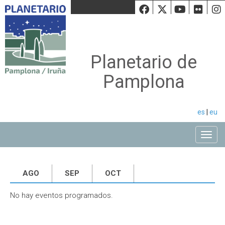
Facebook
Twiiter
Youtu
Fli
Planetario de
Pamplona
es
|
eu
Toggle
AGO
SEP
OCT
No hay eventos programados.