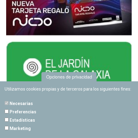
Opciones de privacidad
Utilizamos cookies propias y de terceros para los siguientes fines:
Necesarias
Preferencias
Estadísticas
PLANETARIO DE PAMPLONA
Marketing
Calle Sancho RamÃ­rez, s/n
31008 Pamplona, Navarra