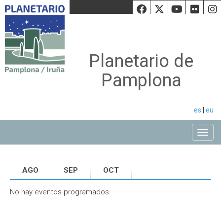
Facebook
Twiiter
Youtu
Fli
Planetario de
Pamplona
es
|
eu
Toggle
AGO
SEP
OCT
No hay eventos programados.