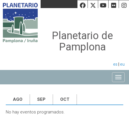
Facebook
Twiiter
Youtu
Fli
Planetario de
Pamplona
es
|
eu
Toggle
AGO
SEP
OCT
No hay eventos programados.