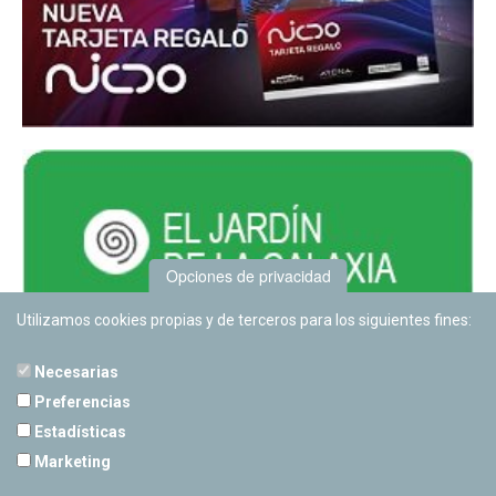
Opciones de privacidad
Utilizamos cookies propias y de terceros para los siguientes fines:
Necesarias
Preferencias
Estadísticas
PLANETARIO DE PAMPLONA
Marketing
Calle Sancho RamÃ­rez, s/n
31008 Pamplona, Navarra