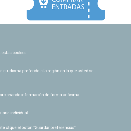
Facebook
Twitter
Youtube
Flickr
Instagr
 estas cookies.
Política de privacidad y Aviso legal
Política de cookies
su idioma preferido o la región en la que usted se
Derecho de acceso a información pública
Accesibilidad
oporcionando información de forma anónima.
uario individual.
te clique el botón "Guardar preferencias".