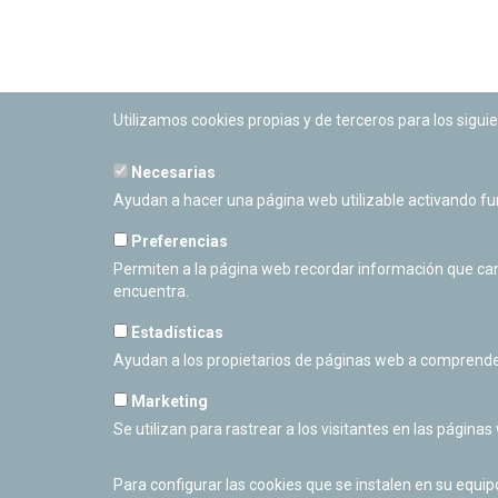
Utilizamos cookies propias y de terceros para los siguie
Necesarias
PLANETARIO DE PAMPLONA
Ayudan a hacer una página web utilizable activando f
Calle Sancho RamÃ­rez, s/n
31008 Pamplona, Navarra
Preferencias
Cerrado Temporalmente
Permiten a la página web recordar información que camb
encuentra.
Estadísticas
Ayudan a los propietarios de páginas web a comprende
Marketing
Se utilizan para rastrear a los visitantes en las páginas
Para configurar las cookies que se instalen en su equi