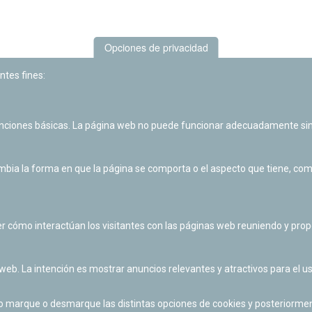
Opciones de privacidad
ntes fines:
unciones básicas. La página web no puede funcionar adecuadamente sin
Las actividades de divulgación y educación científica de Planetario
de Pamplona cuentan con el impulso de la Fundación "la Caixa".
ia la forma en que la página se comporta o el aspecto que tiene, como 
r cómo interactúan los visitantes con las páginas web reuniendo y pr
 web. La intención es mostrar anuncios relevantes y atractivos para el us
po marque o desmarque las distintas opciones de cookies y posteriormen