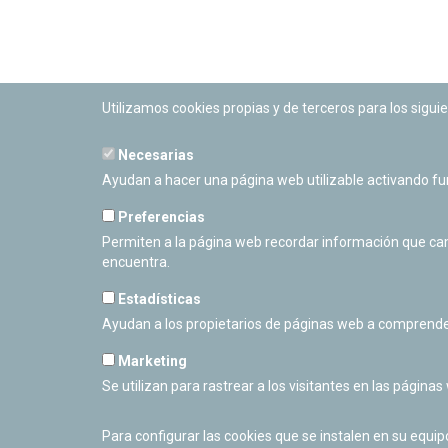
Utilizamos cookies propias y de terceros para los siguie
Necesarias
PLANETARIO DE PAMPLONA
Ayudan a hacer una página web utilizable activando f
Calle Sancho RamÃ­rez, s/n
31008 Pamplona, Navarra
Preferencias
Cerrado Temporalmente
Permiten a la página web recordar información que camb
encuentra.
Estadísticas
Ayudan a los propietarios de páginas web a comprende
Marketing
Se utilizan para rastrear a los visitantes en las páginas
Para configurar las cookies que se instalen en su equi