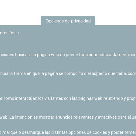
Opciones de privacidad
ntes fines:
unciones básicas. La página web no puede funcionar adecuadamente sin
Las actividades de divulgación y educación científica de Planetario
de Pamplona cuentan con el impulso de la Fundación "la Caixa".
ia la forma en que la página se comporta o el aspecto que tiene, como 
r cómo interactúan los visitantes con las páginas web reuniendo y pr
 web. La intención es mostrar anuncios relevantes y atractivos para el us
po marque o desmarque las distintas opciones de cookies y posteriormen