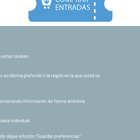
Facebook
Twitter
Youtube
Flickr
Instagr
 estas cookies.
Política de privacidad y Aviso legal
Política de cookies
su idioma preferido o la región en la que usted se
Derecho de acceso a información pública
Accesibilidad
oporcionando información de forma anónima.
uario individual.
te clique el botón "Guardar preferencias".