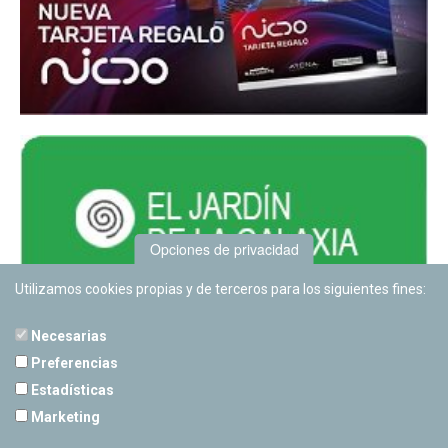
Opciones de privacidad
Utilizamos cookies propias y de terceros para los siguientes fines:
Necesarias
Preferencias
Estadísticas
PLANETARIO DE PAMPLONA
Marketing
Calle Sancho RamÃ­rez, s/n
31008 Pamplona, Navarra