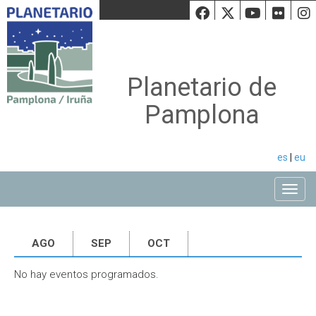
Facebook
Twiiter
Youtu
Fli
Planetario de
Pamplona
es
|
eu
Toggle
AGO
SEP
OCT
No hay eventos programados.