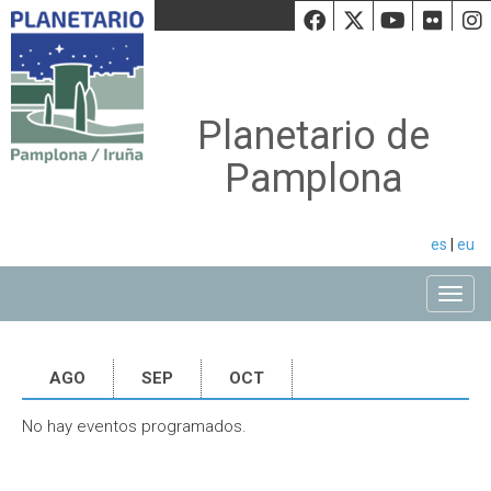
Facebook
Twiiter
Youtu
Fli
Planetario de
Pamplona
es
|
eu
Toggle
AGO
SEP
OCT
No hay eventos programados.