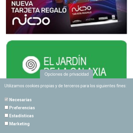
Opciones de privacidad
Utilizamos cookies propias y de terceros para los siguientes fines:
Necesarias
Preferencias
Estadísticas
PLANETARIO DE PAMPLONA
Marketing
Calle Sancho RamÃ­rez, s/n
31008 Pamplona, Navarra