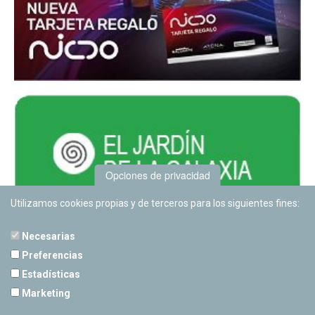
Opciones de privacidad
Utilizamos cookies propias y de terceros para los siguientes fines:
Necesarias
Preferencias
Estadísticas
PLANETARIO DE PAMPLONA
Marketing
Calle Sancho RamÃ­rez, s/n
31008 Pamplona, Navarra