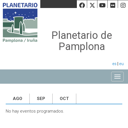
Facebook
Twiiter
Youtu
Fli
Planetario de
Pamplona
es
|
eu
Toggle
AGO
SEP
OCT
No hay eventos programados.