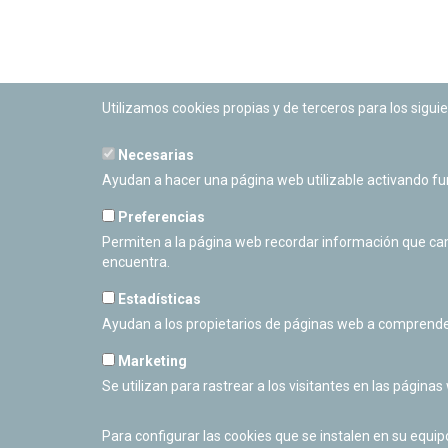
Utilizamos cookies propias y de terceros para los siguie
Necesarias
PLANETARIO DE PAMPLONA
Ayudan a hacer una página web utilizable activando f
Calle Sancho RamÃ­rez, s/n
31008 Pamplona, Navarra
Preferencias
Cerrado Temporalmente
Permiten a la página web recordar información que camb
encuentra.
Estadísticas
Ayudan a los propietarios de páginas web a comprende
Marketing
Se utilizan para rastrear a los visitantes en las páginas
Para configurar las cookies que se instalen en su equi