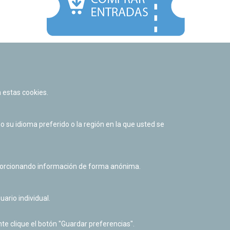
Facebook
Twitter
Youtube
Flickr
Instagr
 estas cookies.
Política de privacidad y Aviso legal
Política de cookies
su idioma preferido o la región en la que usted se
Derecho de acceso a información pública
Accesibilidad
oporcionando información de forma anónima.
uario individual.
te clique el botón "Guardar preferencias".