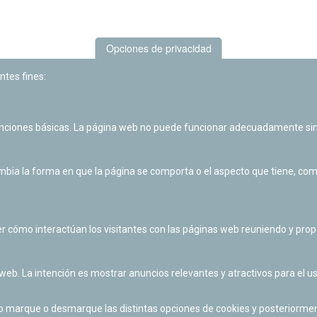
Opciones de privacidad
ntes fines:
unciones básicas. La página web no puede funcionar adecuadamente sin
Las actividades de divulgación y educación científica de Planetario
de Pamplona cuentan con el impulso de la Fundación "la Caixa".
ia la forma en que la página se comporta o el aspecto que tiene, como 
r cómo interactúan los visitantes con las páginas web reuniendo y pr
 web. La intención es mostrar anuncios relevantes y atractivos para el us
po marque o desmarque las distintas opciones de cookies y posteriormen