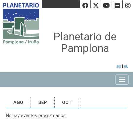
Facebook
Twiiter
Youtu
Fli
Planetario de
Pamplona
es
|
eu
Toggle
AGO
SEP
OCT
No hay eventos programados.