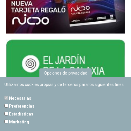
Opciones de privacidad
Utilizamos cookies propias y de terceros para los siguientes fines:
Necesarias
Preferencias
Estadísticas
PLANETARIO DE PAMPLONA
Marketing
Calle Sancho RamÃ­rez, s/n
31008 Pamplona, Navarra