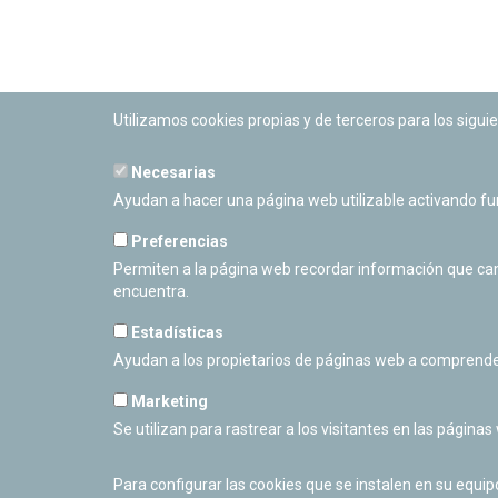
Utilizamos cookies propias y de terceros para los siguie
Necesarias
PLANETARIO DE PAMPLONA
Ayudan a hacer una página web utilizable activando f
Calle Sancho RamÃ­rez, s/n
31008 Pamplona, Navarra
Preferencias
Cerrado Temporalmente
Permiten a la página web recordar información que camb
encuentra.
Estadísticas
Ayudan a los propietarios de páginas web a comprende
Marketing
Se utilizan para rastrear a los visitantes en las páginas
Para configurar las cookies que se instalen en su equi