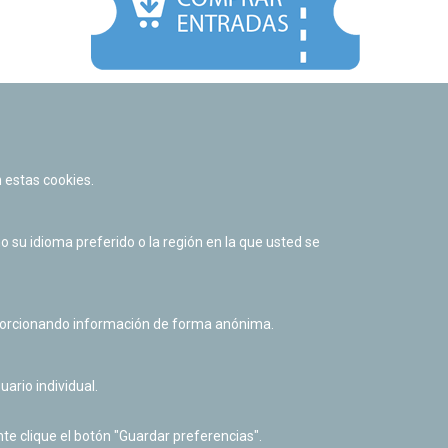
Facebook
Twitter
Youtube
Flickr
Instagr
 estas cookies.
Política de privacidad y Aviso legal
Política de cookies
su idioma preferido o la región en la que usted se
Derecho de acceso a información pública
Accesibilidad
oporcionando información de forma anónima.
uario individual.
te clique el botón "Guardar preferencias".