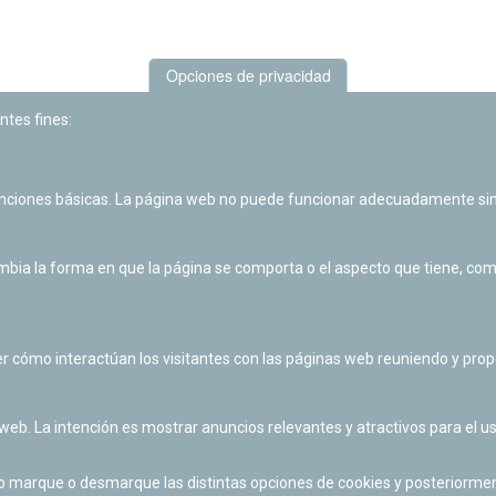
Opciones de privacidad
ntes fines:
unciones básicas. La página web no puede funcionar adecuadamente sin
Las actividades de divulgación y educación científica de Planetario
de Pamplona cuentan con el impulso de la Fundación "la Caixa".
ia la forma en que la página se comporta o el aspecto que tiene, como 
r cómo interactúan los visitantes con las páginas web reuniendo y pr
 web. La intención es mostrar anuncios relevantes y atractivos para el us
po marque o desmarque las distintas opciones de cookies y posteriormen