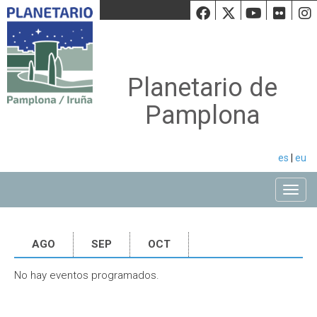
Facebook
Twiiter
Youtu
Fli
Planetario de
Pamplona
es
|
eu
Toggle
AGO
SEP
OCT
No hay eventos programados.