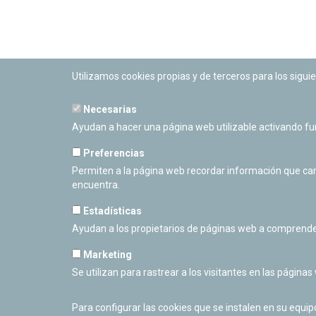
Utilizamos cookies propias y de terceros para los siguie
Necesarias
PLANETARIO DE PAMPLONA
Ayudan a hacer una página web utilizable activando f
Calle Sancho RamÃ­rez, s/n
31008 Pamplona, Navarra
Preferencias
Cerrado Temporalmente
Permiten a la página web recordar información que camb
encuentra.
Estadísticas
Ayudan a los propietarios de páginas web a comprende
Marketing
Se utilizan para rastrear a los visitantes en las páginas
Para configurar las cookies que se instalen en su equi