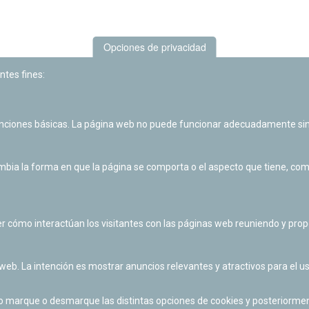
Opciones de privacidad
ntes fines:
unciones básicas. La página web no puede funcionar adecuadamente sin
Las actividades de divulgación y educación científica de Planetario
de Pamplona cuentan con el impulso de la Fundación "la Caixa".
ia la forma en que la página se comporta o el aspecto que tiene, como 
r cómo interactúan los visitantes con las páginas web reuniendo y pr
 web. La intención es mostrar anuncios relevantes y atractivos para el us
po marque o desmarque las distintas opciones de cookies y posteriormen