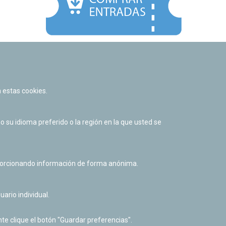
Facebook
Twitter
Youtube
Flickr
Instagr
 estas cookies.
Política de privacidad y Aviso legal
Política de cookies
su idioma preferido o la región en la que usted se
Derecho de acceso a información pública
Accesibilidad
oporcionando información de forma anónima.
uario individual.
te clique el botón "Guardar preferencias".