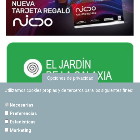
Opciones de privacidad
Utilizamos cookies propias y de terceros para los siguientes fines:
Necesarias
Preferencias
Estadísticas
PLANETARIO DE PAMPLONA
Marketing
Calle Sancho RamÃ­rez, s/n
31008 Pamplona, Navarra