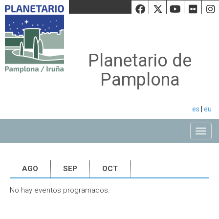
Facebook
Twiiter
Youtu
Fli
Planetario de
Pamplona
es
|
eu
Toggle
AGO
SEP
OCT
No hay eventos programados.