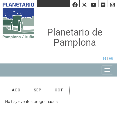
Facebook
Twiiter
Youtu
Fli
Planetario de
Pamplona
es
|
eu
Toggle
AGO
SEP
OCT
No hay eventos programados.