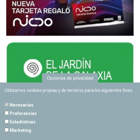
Opciones de privacidad
Utilizamos cookies propias y de terceros para los siguientes fines:
Necesarias
Preferencias
Estadísticas
PLANETARIO DE PAMPLONA
Marketing
Calle Sancho RamÃ­rez, s/n
31008 Pamplona, Navarra