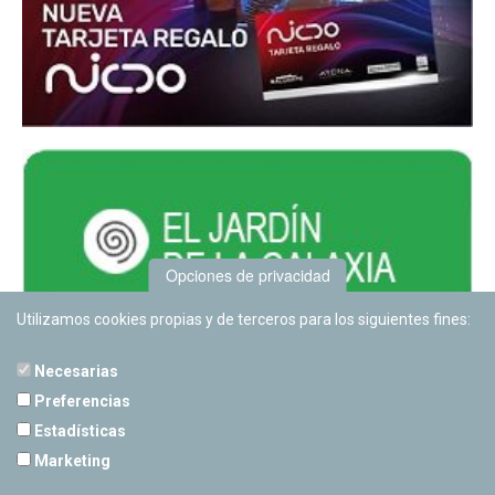
Opciones de privacidad
Utilizamos cookies propias y de terceros para los siguientes fines:
Necesarias
Preferencias
Estadísticas
PLANETARIO DE PAMPLONA
Marketing
Calle Sancho RamÃ­rez, s/n
31008 Pamplona, Navarra