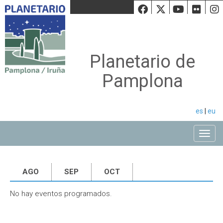
Facebook
Twiiter
Youtu
Fli
Planetario de
Pamplona
es
|
eu
Toggle
AGO
SEP
OCT
No hay eventos programados.