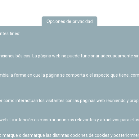
Opciones de privacidad
ntes fines:
unciones básicas. La página web no puede funcionar adecuadamente sin
Las actividades de divulgación y educación científica de Planetario
de Pamplona cuentan con el impulso de la Fundación "la Caixa".
ia la forma en que la página se comporta o el aspecto que tiene, como 
r cómo interactúan los visitantes con las páginas web reuniendo y pr
 web. La intención es mostrar anuncios relevantes y atractivos para el us
po marque o desmarque las distintas opciones de cookies y posteriormen