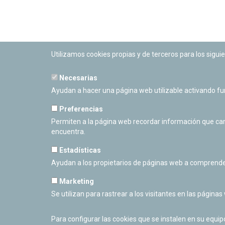
Utilizamos cookies propias y de terceros para los siguie
Necesarias
PLANETARIO DE PAMPLONA
Ayudan a hacer una página web utilizable activando f
Calle Sancho RamÃ­rez, s/n
31008 Pamplona, Navarra
Preferencias
Cerrado Temporalmente
Permiten a la página web recordar información que camb
encuentra.
Estadísticas
Ayudan a los propietarios de páginas web a comprende
Marketing
Se utilizan para rastrear a los visitantes en las páginas
Para configurar las cookies que se instalen en su equi