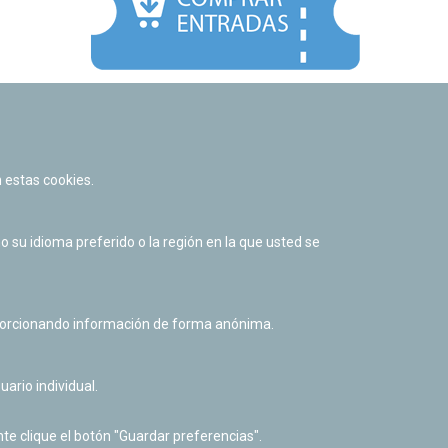
Facebook
Twitter
Youtube
Flickr
Instagr
 estas cookies.
Política de privacidad y Aviso legal
Política de cookies
su idioma preferido o la región en la que usted se
Derecho de acceso a información pública
Accesibilidad
oporcionando información de forma anónima.
uario individual.
te clique el botón "Guardar preferencias".