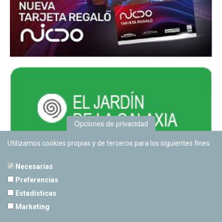
Opciones de privacidad
Utilizamos cookies propias y de terceros para los siguientes fines:
Necesarias
Preferencias
Estadísticas
PLANETARIO DE PAMPLONA
Marketing
Calle Sancho RamÃ­rez, s/n
31008 Pamplona, Navarra