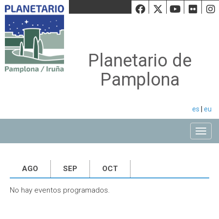
Facebook
Twiiter
Youtu
Fli
Planetario de
Pamplona
es
|
eu
Toggle
AGO
SEP
OCT
No hay eventos programados.