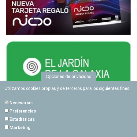
Opciones de privacidad
Utilizamos cookies propias y de terceros para los siguientes fines:
Necesarias
Preferencias
Estadísticas
PLANETARIO DE PAMPLONA
Marketing
Calle Sancho RamÃ­rez, s/n
31008 Pamplona, Navarra