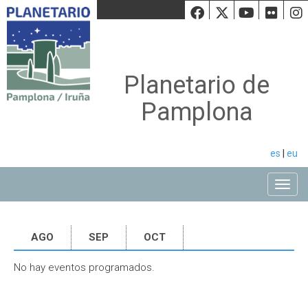
Facebook
Twiiter
Youtu
Fli
Planetario de
Pamplona
es
|
eu
Toggle
AGO
SEP
OCT
No hay eventos programados.