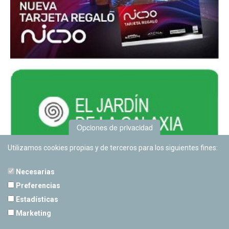
Opciones de privacidad
Utilizamos cookies propias y de terceros para los siguientes fines:
Necesarias
Preferencias
Estadísticas
PLANETARIO DE PAMPLONA
Marketing
Calle Sancho RamÃ­rez, s/n
31008 Pamplona, Navarra