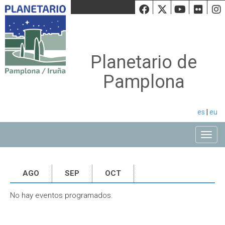
Facebook
Twiiter
Youtu
Fli
Planetario de
Pamplona
es
|
eu
Toggle
AGO
SEP
OCT
No hay eventos programados.