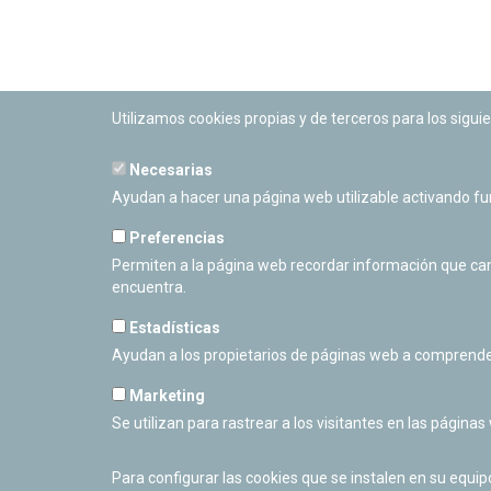
Utilizamos cookies propias y de terceros para los siguie
Necesarias
PLANETARIO DE PAMPLONA
Ayudan a hacer una página web utilizable activando f
Calle Sancho RamÃ­rez, s/n
31008 Pamplona, Navarra
Preferencias
Cerrado Temporalmente
Permiten a la página web recordar información que camb
encuentra.
Estadísticas
Ayudan a los propietarios de páginas web a comprende
Marketing
Se utilizan para rastrear a los visitantes en las páginas
Para configurar las cookies que se instalen en su equi