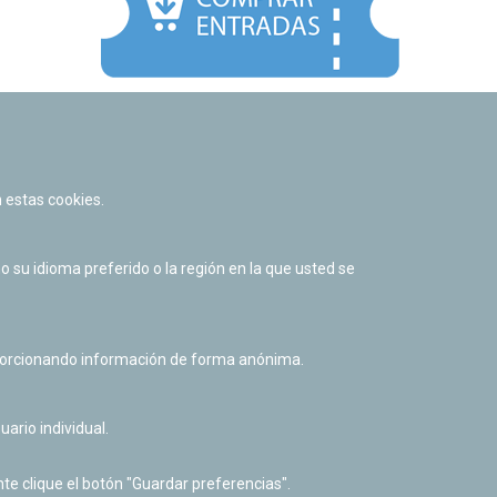
Facebook
Twitter
Youtube
Flickr
Instagr
 estas cookies.
Política de privacidad y Aviso legal
Política de cookies
su idioma preferido o la región en la que usted se
Derecho de acceso a información pública
Accesibilidad
oporcionando información de forma anónima.
uario individual.
te clique el botón "Guardar preferencias".