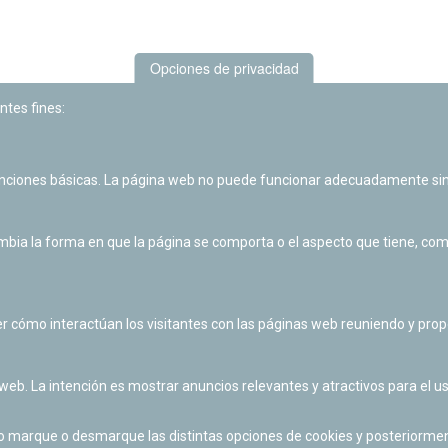
Opciones de privacidad
ntes fines:
unciones básicas. La página web no puede funcionar adecuadamente sin
Las actividades de divulgación y educación científica de Planetario
de Pamplona cuentan con el impulso de la Fundación "la Caixa".
ia la forma en que la página se comporta o el aspecto que tiene, como 
r cómo interactúan los visitantes con las páginas web reuniendo y pr
 web. La intención es mostrar anuncios relevantes y atractivos para el us
po marque o desmarque las distintas opciones de cookies y posteriormen