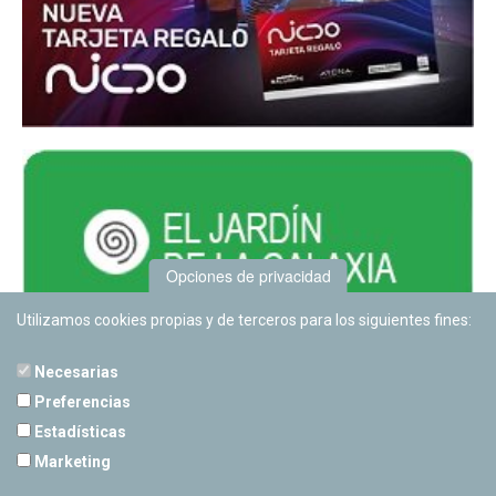
Opciones de privacidad
Utilizamos cookies propias y de terceros para los siguientes fines:
Necesarias
Preferencias
Estadísticas
PLANETARIO DE PAMPLONA
Marketing
Calle Sancho RamÃ­rez, s/n
31008 Pamplona, Navarra