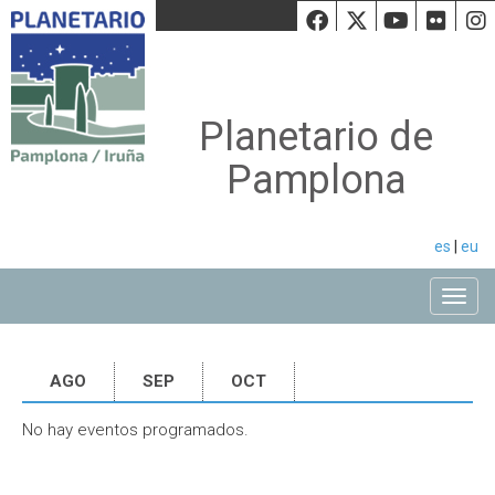
Facebook
Twiiter
Youtu
Fli
Planetario de
Pamplona
es
|
eu
Toggle
AGO
SEP
OCT
No hay eventos programados.