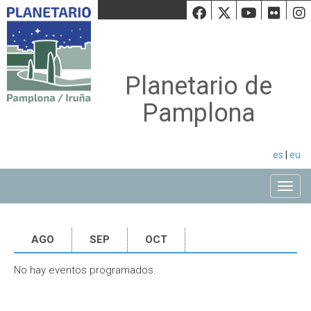
Facebook
Twiiter
Youtu
Fli
Planetario de
Pamplona
es
|
eu
Toggle
AGO
SEP
OCT
No hay eventos programados.