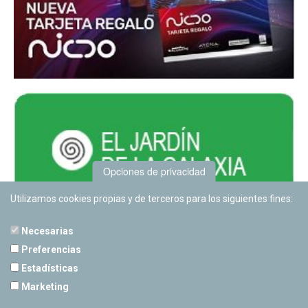
Opciones de privacidad
Utilizamos cookies propias y de terceros para los siguientes fines:
Necesarias
Preferencias
Estadísticas
PLANETARIO DE PAMPLONA
Marketing
Calle Sancho RamÃ­rez, s/n
31008 Pamplona, Navarra