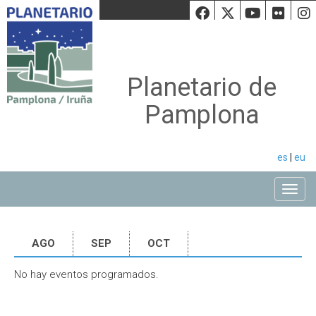
Facebook
Twiiter
Youtu
Fli
Planetario de
Pamplona
es
|
eu
Toggle
AGO
SEP
OCT
No hay eventos programados.