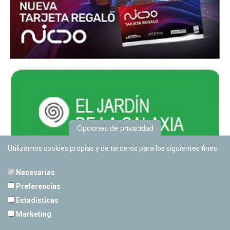
Opciones de privacidad
Utilizamos cookies propias y de terceros para los siguientes fines:
Necesarias
Preferencias
Estadísticas
PLANETARIO DE PAMPLONA
Marketing
Calle Sancho RamÃ­rez, s/n
31008 Pamplona, Navarra